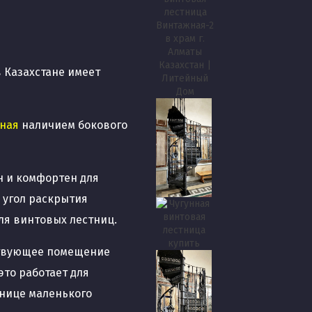
 Казахстане имеет
жная
наличием бокового
н и комфортен для
 угол раскрытия
для винтовых лестниц.
ствующее помещение
это работает для
тнице маленького