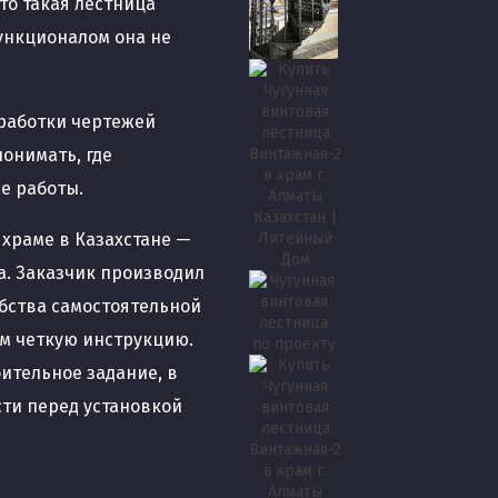
то такая лестница
функционалом она не
зработки чертежей
понимать, где
е работы.
 храме в Казахстане —
а. Заказчик производил
обства самостоятельной
ём четкую инструкцию.
ительное задание, в
ти перед установкой