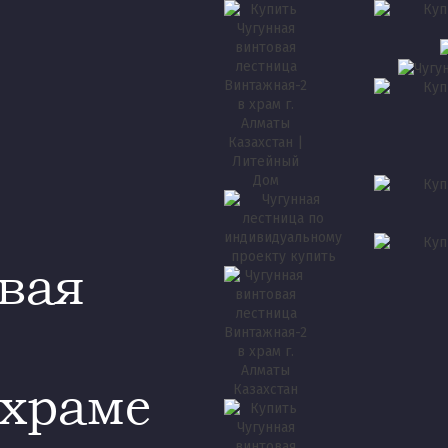
вая
 храме