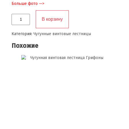
Больше фото —>
Количество
В корзину
товара
Чугунная
винтовая
Категория:
Чугунные винтовые лестницы
лестница
Флорис,
Похожие
2
балясины
на
ступени