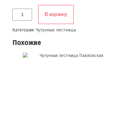
Количество
В корзину
товара
Чугунная
лестница
Категория:
Чугунные лестницы
Новая
Рига
Похожие
на
чугунном
косоуре