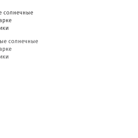
е солнечные
арке
ики