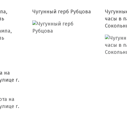
па,
Чугунный герб Рубцова
Чугунны
ль
часы в п
Сокольн
а на
улице г.