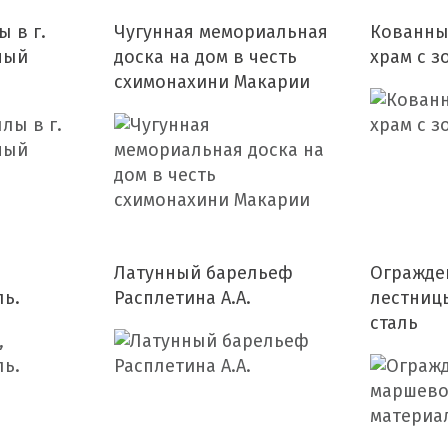
 в г.
Чугунная мемориальная
Кованны
ный
доска на дом в честь
храм с з
схимонахини Макарии
Латунный барельеф
Огражде
ль.
Расплетина А.А.
лестниц
сталь