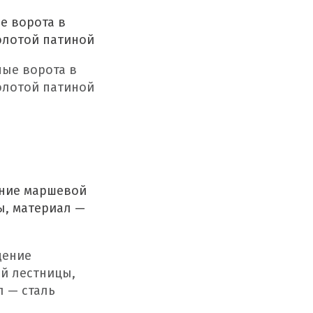
е ворота в
олотой патиной
ние маршевой
ы, материал —