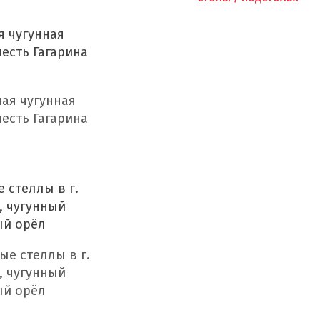
я чугунная
честь Гагарина
 стеллы в г.
, чугунный
ый орёл