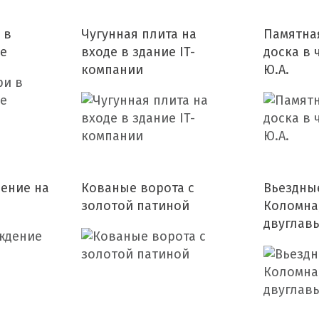
 в
Чугунная плита на
Памятна
е
входе в здание IT-
доска в 
компании
Ю.А.
ение на
Кованые ворота с
Вьездные
золотой патиной
Коломна
двуглав