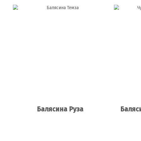
Балясина Руза
Баляс
Подробнее