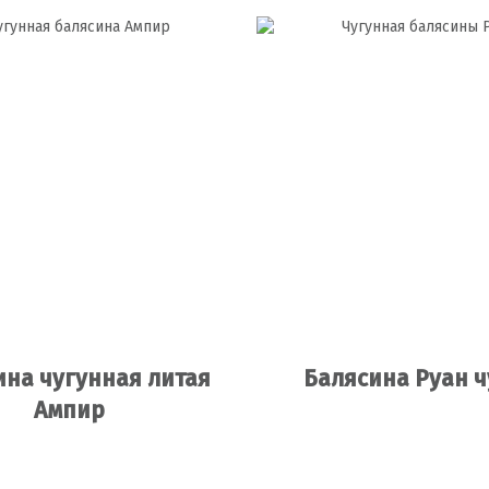
ина чугунная литая
Балясина Руан ч
Ампир
Подробнее
Подробнее